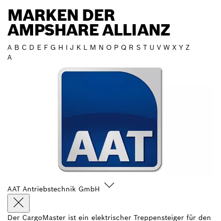
MARKEN DER
AMPSHARE ALLIANZ
A
B
C
D
E
F
G
H
I
J
K
L
M
N
O
P
Q
R
S
T
U
V
W
X
Y
Z
A
AAT Antriebstechnik GmbH
Der CargoMaster ist ein elektrischer Treppensteiger für den