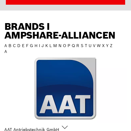
BRANDS I
AMPSHARE-ALLIANCEN
A
B
C
D
E
F
G
H
I
J
K
L
M
N
O
P
Q
R
S
T
U
V
W
X
Y
Z
A
AAT Antriebstechnik GmbH