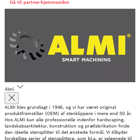
Gå til partner-hjemmesiden
Almi
ALMI blev grundlagt i 1946, og vi har været original
produktfremstiller (OEM) af stenklippere i mere end 50 år.
Hos ALMI kan alle professionelle indenfor hardscaping,
landskabsarkitektur, konstruktion og præfabrikation finde
den ideelle stensplitter til det ønskede formål. Vi tilbyder
forskellige serier af stensplittere, som bl.a. er velegnede til