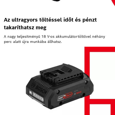
Az ultragyors töltéssel időt és pénzt
takaríthatsz meg
A nagy teljesítményű 18 V-os akkumulátortöltővel néhány
perc alatt újra munkába állhatsz.