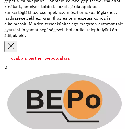
gépet a munkájához. Többféle kővágó gép termékcsaládot
kínálunk, amelyek többek között járdalapokhoz,
klinkertéglákhoz, csempékhez, mészhomokos téglákhoz,
járdaszegélyekhez, gránithoz és természetes kőhöz is
alkalmasak. Minden termékünket egy magasan automatizált
gyártási folyamat segítségével, hollandiai telephelyünkön
állítjuk elő.
Tovább a partner weboldalára
B