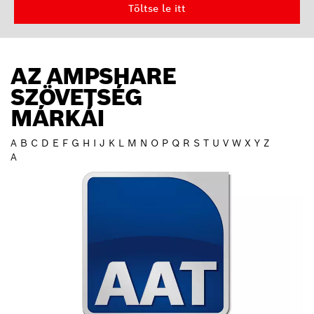
Töltse le itt
AZ AMPSHARE
SZÖVETSÉG
MÁRKÁI
A
B
C
D
E
F
G
H
I
J
K
L
M
N
O
P
Q
R
S
T
U
V
W
X
Y
Z
A