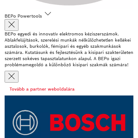
BEPo Powertools
BEPo egyedi és innovatív elektromos kéziszerszámok.
Ablakfelújítások, szerelési munkák nélkülözhetetlen kellékei
asztalosok, burkolók, fémipari és egyéb szakmunkások
számára. Kutatásunk és fejlesztésünk a kisipari szakterületen
szerzett sokéves tapasztalatunkon alapul. A BEPo igazi
problémamegoldó a különböző kisipari szakmák számára!
Tovább a partner weboldalára