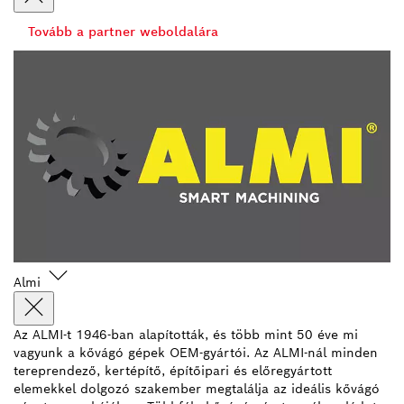
Tovább a partner weboldalára
Almi
Az ALMI-t 1946-ban alapították, és több mint 50 éve mi
vagyunk a kővágó gépek OEM-gyártói. Az ALMI-nál minden
tereprendező, kertépítő, építőipari és előregyártott
elemekkel dolgozó szakember megtalálja az ideális kővágó