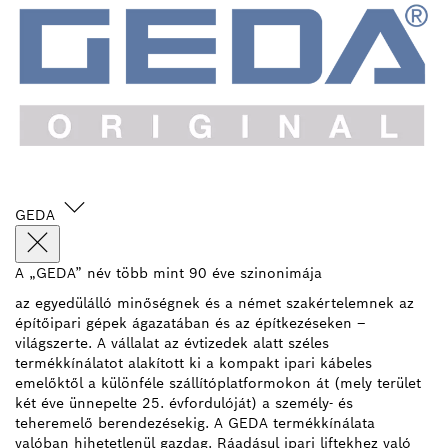
GEDA
A „GEDA” név több mint 90 éve szinonimája
az egyedülálló minőségnek és a német szakértelemnek az
építőipari gépek ágazatában és az építkezéseken –
világszerte. A vállalat az évtizedek alatt széles
termékkínálatot alakított ki a kompakt ipari kábeles
emelőktől a különféle szállítóplatformokon át (mely terület
két éve ünnepelte 25. évfordulóját) a személy- és
teheremelő berendezésekig. A GEDA termékkínálata
valóban hihetetlenül gazdag. Ráadásul ipari liftekhez való