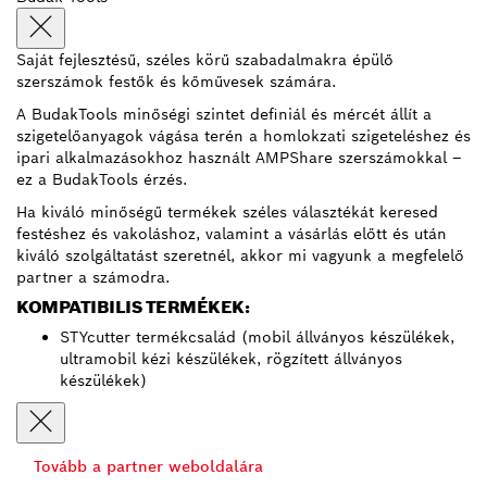
Saját fejlesztésű, széles körű szabadalmakra épülő
szerszámok festők és kőművesek számára.
A BudakTools minőségi szintet definiál és mércét állít a
szigetelőanyagok vágása terén a homlokzati szigeteléshez és
ipari alkalmazásokhoz használt AMPShare szerszámokkal –
ez a BudakTools érzés.
Ha kiváló minőségű termékek széles választékát keresed
festéshez és vakoláshoz, valamint a vásárlás előtt és után
kiváló szolgáltatást szeretnél, akkor mi vagyunk a megfelelő
partner a számodra.
KOMPATIBILIS TERMÉKEK:
STYcutter termékcsalád (mobil állványos készülékek,
ultramobil kézi készülékek, rögzített állványos
készülékek)
Tovább a partner weboldalára