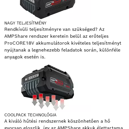
NAGY TELJESÍTMÉNY
Rendkívüli teljesítményre van szükséged? Az
AMPShare rendszer keretein belül az erőteljes
ProCORE18V akkumulátorok kivételes teljesítményt
nyújtanak a legnehezebb feladatok során, különféle
anyagok esetén is.
COOLPACK TECHNOLÓGIA
A kiváló hűtési rendszernek köszönhetően a hő
gyorsan eloszlik, így az AMPShare akkuk élettartama