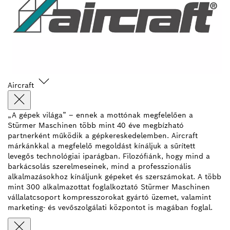
Aircraft
„A gépek világa” – ennek a mottónak megfelelően a
Stürmer Maschinen több mint 40 éve megbízható
partnerként működik a gépkereskedelemben. Aircraft
márkánkkal a megfelelő megoldást kínáljuk a sűrített
levegős technológiai iparágban. Filozófiánk, hogy mind a
barkácsolás szerelmeseinek, mind a professzionális
alkalmazásokhoz kínáljunk gépeket és szerszámokat. A több
mint 300 alkalmazottat foglalkoztató Stürmer Maschinen
vállalatcsoport kompresszorokat gyártó üzemet, valamint
marketing- és vevőszolgálati központot is magában foglal.