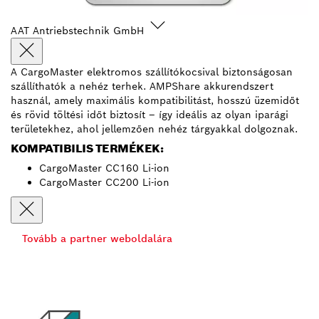
AAT Antriebstechnik GmbH
A CargoMaster elektromos szállítókocsival biztonságosan
szállíthatók a nehéz terhek. AMPShare akkurendszert
használ, amely maximális kompatibilitást, hosszú üzemidőt
és rövid töltési időt biztosít – így ideális az olyan iparági
területekhez, ahol jellemzően nehéz tárgyakkal dolgoznak.
KOMPATIBILIS TERMÉKEK:
CargoMaster CC160 Li-ion
CargoMaster CC200 Li-ion
Tovább a partner weboldalára