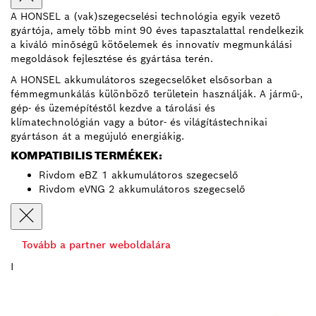
A HONSEL a (vak)szegecselési technológia egyik vezető
gyártója, amely több mint 90 éves tapasztalattal rendelkezik
a kiváló minőségű kötőelemek és innovatív megmunkálási
megoldások fejlesztése és gyártása terén.
A HONSEL akkumulátoros szegecselőket elsősorban a
fémmegmunkálás különböző területein használják. A jármű-,
gép- és üzemépítéstől kezdve a tárolási és
klímatechnológián vagy a bútor- és világítástechnikai
gyártáson át a megújuló energiákig.
KOMPATIBILIS TERMÉKEK:
Rivdom eBZ 1 akkumulátoros szegecselő
Rivdom eVNG 2 akkumulátoros szegecselő
Tovább a partner weboldalára
I