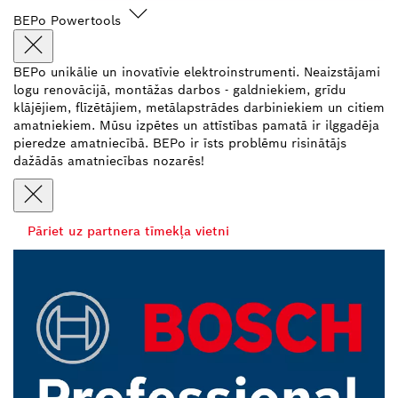
BEPo Powertools
BEPo unikālie un inovatīvie elektroinstrumenti. Neaizstājami
logu renovācijā, montāžas darbos - galdniekiem, grīdu
klājējiem, flīzētājiem, metālapstrādes darbiniekiem un citiem
amatniekiem. Mūsu izpētes un attīstības pamatā ir ilggadēja
pieredze amatniecībā. BEPo ir īsts problēmu risinātājs
dažādās amatniecības nozarēs!
Pāriet uz partnera tīmekļa vietni