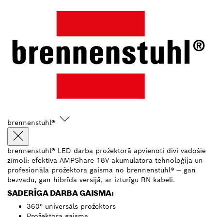
brennenstuhl®
brennenstuhl® LED darba prožektorā apvienoti divi vadošie
zīmoli: efektīva AMPShare 18V akumulatora tehnoloģija un
profesionāla prožektora gaisma no brennenstuhl® — gan
bezvadu, gan hibrīda versijā, ar izturīgu RN kabeli.
SADERĪGA DARBA GAISMA:
360° universāls prožektors
Prožektora gaisma