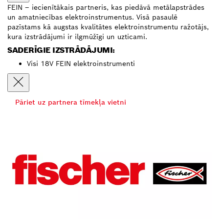
FEIN – iecienītākais partneris, kas piedāvā metālapstrādes
un amatniecības elektroinstrumentus. Visā pasaulē
pazīstams kā augstas kvalitātes elektroinstrumentu ražotājs,
kura izstrādājumi ir ilgmūžīgi un uzticami.
SADERĪGIE IZSTRĀDĀJUMI:
Visi 18V FEIN elektroinstrumenti
Pāriet uz partnera tīmekļa vietni