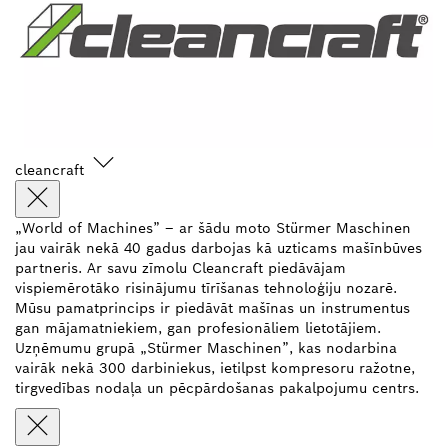
cleancraft
„World of Machines” – ar šādu moto Stürmer Maschinen
jau vairāk nekā 40 gadus darbojas kā uzticams mašīnbūves
partneris. Ar savu zīmolu Cleancraft piedāvājam
vispiemērotāko risinājumu tīrīšanas tehnoloģiju nozarē.
Mūsu pamatprincips ir piedāvāt mašīnas un instrumentus
gan mājamatniekiem, gan profesionāliem lietotājiem.
Uzņēmumu grupā „Stürmer Maschinen”, kas nodarbina
vairāk nekā 300 darbiniekus, ietilpst kompresoru ražotne,
tirgvedības nodaļa un pēcpārdošanas pakalpojumu centrs.