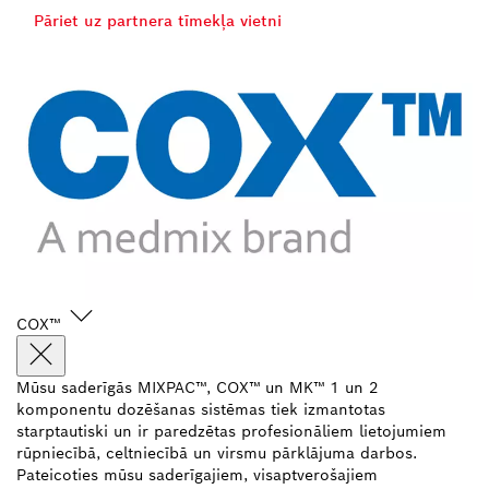
Pāriet uz partnera tīmekļa vietni
COX™
Mūsu saderīgās MIXPAC™, COX™ un MK™ 1 un 2
komponentu dozēšanas sistēmas tiek izmantotas
starptautiski un ir paredzētas profesionāliem lietojumiem
rūpniecībā, celtniecībā un virsmu pārklājuma darbos.
Pateicoties mūsu saderīgajiem, visaptverošajiem