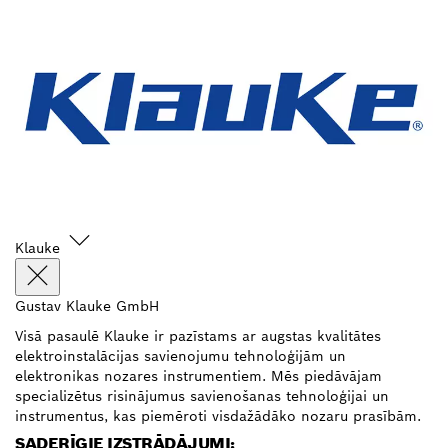
Klauke
Gustav Klauke GmbH
Visā pasaulē Klauke ir pazīstams ar augstas kvalitātes
elektroinstalācijas savienojumu tehnoloģijām un
elektronikas nozares instrumentiem. Mēs piedāvājam
specializētus risinājumus savienošanas tehnoloģijai un
instrumentus, kas piemēroti visdažādāko nozaru prasībām.
SADERĪGIE IZSTRĀDĀJUMI: