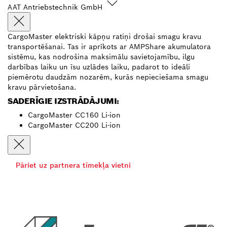
AAT Antriebstechnik GmbH
CargoMaster elektriski kāpņu ratiņi drošai smagu kravu
transportēšanai. Tas ir aprīkots ar AMPShare akumulatora
sistēmu, kas nodrošina maksimālu savietojamību, ilgu
darbības laiku un īsu uzlādes laiku, padarot to ideāli
piemērotu daudzām nozarēm, kurās nepieciešama smagu
kravu pārvietošana.
SADERĪGIE IZSTRĀDĀJUMI:
CargoMaster CC160 Li-ion
CargoMaster CC200 Li-ion
Pāriet uz partnera tīmekļa vietni