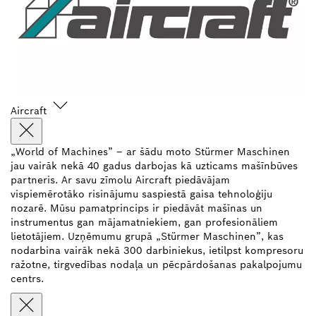
Aircraft
„World of Machines” – ar šādu moto Stürmer Maschinen
jau vairāk nekā 40 gadus darbojas kā uzticams mašīnbūves
partneris. Ar savu zīmolu Aircraft piedāvājam
vispiemērotāko risinājumu saspiestā gaisa tehnoloģiju
nozarē. Mūsu pamatprincips ir piedāvāt mašīnas un
instrumentus gan mājamatniekiem, gan profesionāliem
lietotājiem. Uzņēmumu grupā „Stürmer Maschinen”, kas
nodarbina vairāk nekā 300 darbiniekus, ietilpst kompresoru
ražotne, tirgvedības nodaļa un pēcpārdošanas pakalpojumu
centrs.