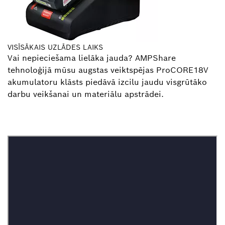
VISĪSĀKAIS UZLĀDES LAIKS
Vai nepieciešama lielāka jauda? AMPShare
tehnoloģijā mūsu augstas veiktspējas ProCORE18V
akumulatoru klāsts piedāvā izcilu jaudu visgrūtāko
darbu veikšanai un materiālu apstrādei.