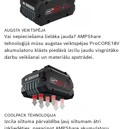
AUGSTA VEIKTSPĒJA
Vai nepieciešama lielāka jauda? AMPShare
tehnoloģijā mūsu augstas veiktspējas ProCORE18V
akumulatoru klāsts piedāvā izcilu jaudu visgrūtāko
darbu veikšanai un materiālu apstrādei.
COOLPACK TEHNOLOĢIJA
Izcila siltuma pārvaldība ļauj siltumam ātri
izkliedēties, pagarinot AMPShare akumulatoru