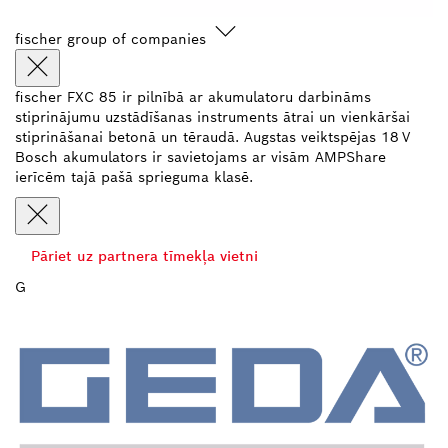
fischer group of companies
fischer FXC 85 ir pilnībā ar akumulatoru darbināms
stiprinājumu uzstādīšanas instruments ātrai un vienkāršai
stiprināšanai betonā un tēraudā. Augstas veiktspējas 18 V
Bosch akumulators ir savietojams ar visām AMPShare
ierīcēm tajā pašā sprieguma klasē.
Pāriet uz partnera tīmekļa vietni
G