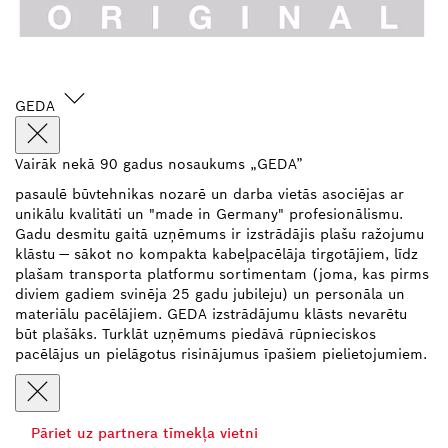
GEDA
Vairāk nekā 90 gadus nosaukums „GEDA”
pasaulē būvtehnikas nozarē un darba vietās asociējas ar
unikālu kvalitāti un "made in Germany" profesionālismu.
Gadu desmitu gaitā uzņēmums ir izstrādājis plašu ražojumu
klāstu — sākot no kompakta kabeļpacēlāja tirgotājiem, līdz
plašam transporta platformu sortimentam (joma, kas pirms
diviem gadiem svinēja 25 gadu jubileju) un personāla un
materiālu pacēlājiem. GEDA izstrādājumu klāsts nevarētu
būt plašāks. Turklāt uzņēmums piedāvā rūpnieciskos
pacēlājus un pielāgotus risinājumus īpašiem pielietojumiem.
Pāriet uz partnera tīmekļa vietni