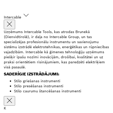
Intercable
Uzņēmums Intercable Tools, kas atrodas Brunekā
(Dienvidtirolē), ir daļa no Intercable Group, un tas
specializējas profesionālu instrumentu un savienojumu
sistēmu izstrādē elektrotehnikas, enerģētikas un rūpniecības
vajadzībām. Intercable kā ģimenes tehnoloģiju uzņēmums
piešķir īpašu nozīmi inovācijām, drošībai, kvalitātei un uz
praksi orientētiem risinājumiem, kas paredzēti elektriķiem
visā pasaulē.
SADERĪGIE IZSTRĀDĀJUMI:
Stilo griešanas instrumenti
Stilo presēšanas instrumenti
Stilo caurumu štancēšanas instrumenti
K