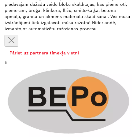
piedāvājam dažādu veidu bloku skaldītājus, kas piemēroti,
piemēram, bruģa, klinkera, flīžu, smilts-kaļķa, betona
apmaļu, granīta un akmens materiālu skaldīšanai. Visi mūsu
izstrādājumi tiek izgatavoti mūsu ražotnē Nīderlandē,
izmantojot automatizētu ražošanas procesu.
Pāriet uz partnera tīmekļa vietni
B