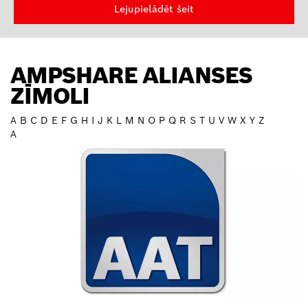
Lejupielādēt šeit
AMPSHARE ALIANSES
ZĪMOLI
A
B
C
D
E
F
G
H
I
J
K
L
M
N
O
P
Q
R
S
T
U
V
W
X
Y
Z
A