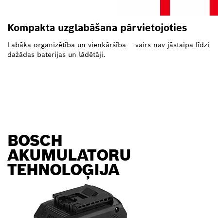
Kompakta uzglabāšana pārvietojoties
Labāka organizētība un vienkāršība — vairs nav jāstaipa līdzi
dažādas baterijas un lādētāji.
BOSCH
AKUMULATORU
TEHNOLOĢIJA