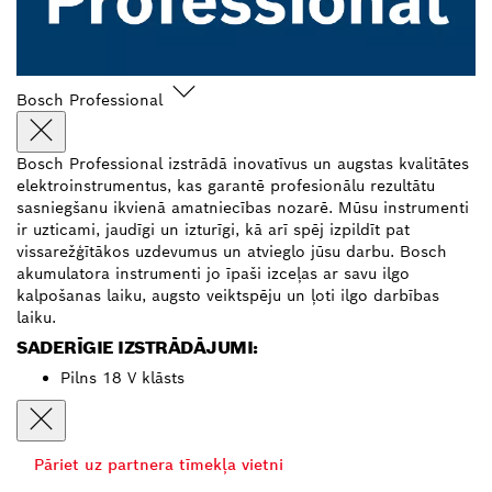
Bosch Professional
Bosch Professional izstrādā inovatīvus un augstas kvalitātes
elektroinstrumentus, kas garantē profesionālu rezultātu
sasniegšanu ikvienā amatniecības nozarē. Mūsu instrumenti
ir uzticami, jaudīgi un izturīgi, kā arī spēj izpildīt pat
vissarežģītākos uzdevumus un atvieglo jūsu darbu. Bosch
akumulatora instrumenti jo īpaši izceļas ar savu ilgo
kalpošanas laiku, augsto veiktspēju un ļoti ilgo darbības
laiku.
SADERĪGIE IZSTRĀDĀJUMI:
Pilns 18 V klāsts
Pāriet uz partnera tīmekļa vietni