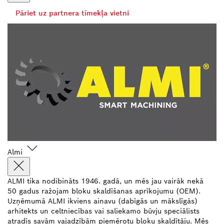
Pāriet uz partnera tīmekļa vietni
Almi
ALMI tika nodibināts 1946. gadā, un mēs jau vairāk nekā
50 gadus ražojam bloku skaldīšanas aprīkojumu (OEM).
Uzņēmumā ALMI ikviens ainavu (dabīgās un mākslīgās)
arhitekts un celtniecības vai saliekamo būvju speciālists
atradīs savām vajadzībām piemērotu bloku skaldītāju. Mēs