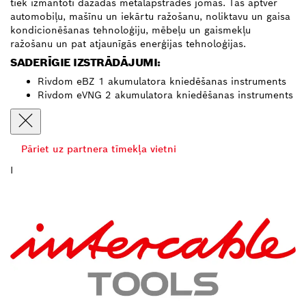
tiek izmantoti dažādās metālapstrādes jomās. Tās aptver
automobiļu, mašīnu un iekārtu ražošanu, noliktavu un gaisa
kondicionēšanas tehnoloģiju, mēbeļu un gaismekļu
ražošanu un pat atjaunīgās enerģijas tehnoloģijas.
SADERĪGIE IZSTRĀDĀJUMI:
Rivdom eBZ 1 akumulatora kniedēšanas instruments
Rivdom eVNG 2 akumulatora kniedēšanas instruments
Pāriet uz partnera tīmekļa vietni
I