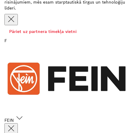
risinājumiem, mēs esam starptautiskā tirgus un tehnoloģiju
līderi.
Pāriet uz partnera tīmekļa vietni
F
FEIN