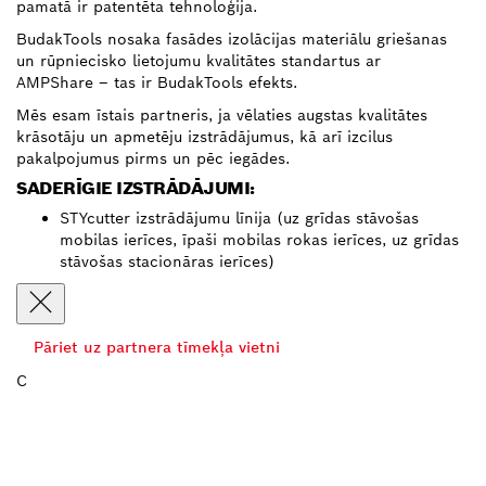
pamatā ir patentēta tehnoloģija.
BudakTools nosaka fasādes izolācijas materiālu griešanas
un rūpniecisko lietojumu kvalitātes standartus ar
AMPShare – tas ir BudakTools efekts.
Mēs esam īstais partneris, ja vēlaties augstas kvalitātes
krāsotāju un apmetēju izstrādājumus, kā arī izcilus
pakalpojumus pirms un pēc iegādes.
SADERĪGIE IZSTRĀDĀJUMI:
STYcutter izstrādājumu līnija (uz grīdas stāvošas
mobilas ierīces, īpaši mobilas rokas ierīces, uz grīdas
stāvošas stacionāras ierīces)
Pāriet uz partnera tīmekļa vietni
C