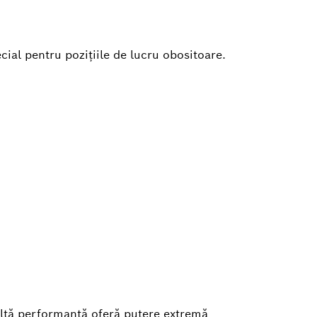
ial pentru poziţiile de lucru obositoare.
ltă performanţă oferă putere extremă