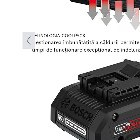
TEHNOLOGIA COOLPACK
Gestionarea îmbunătăţită a căldurii permite
timpi de funcţionare excepţional de îndelung