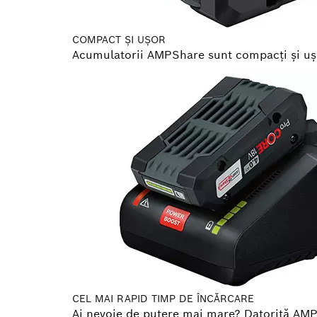
COMPACT ŞI UŞOR
Acumulatorii AMPShare sunt compacţi şi uşori
CEL MAI RAPID TIMP DE ÎNCĂRCARE
Ai nevoie de putere mai mare? Datorită AM