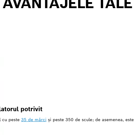
AVANTAJELE TALE
torul potrivit
l cu peste
35 de mărci
şi peste 350 de scule; de asemenea, este 