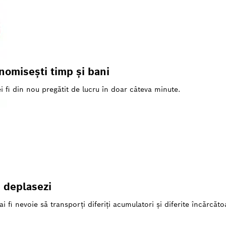
onomiseşti timp şi bani
i fi din nou pregătit de lucru în doar câteva minute.
e deplasezi
 fi nevoie să transporţi diferiţi acumulatori şi diferite încărcăto