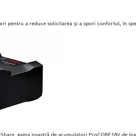
 pentru a reduce solicitarea şi a spori confortul, în spec
PShare, gama noastră de acumulatori ProCORE18V de îna